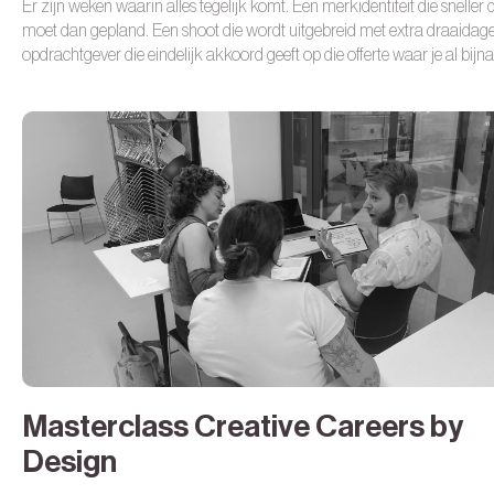
Er zijn weken waarin alles tegelijk komt. Een merkidentiteit die sneller 
moet dan gepland. Een shoot die wordt uitgebreid met extra draaidag
opdrachtgever die eindelijk akkoord geeft op die offerte waar je al bijna
meer op rekende en alles gisteren af moet zijn.
En dan zijn er de ander
weken.
De inbox blijft stil. Een klant schuift door naar september, 'na de
zomer'. Die zomer valt over je agenda als een dikke hete deken. Je we
steeds, denkt nog steeds, maakt nog steeds. Alleen komt het geld later.
minder. Of allebei.
Masterclass Creative Careers by
Design