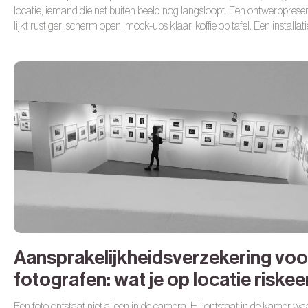
locatie, iemand die net buiten beeld nog langsloopt. Een ontwerppresen
lijkt rustiger: scherm open, mock-ups klaar, koffie op tafel. Een installati
een winkel voelt weer anders. Alles staat, tot iemand tegen een sokkel s
Aansprakelijkheidsverzekering voo
fotografen: wat je op locatie riskee
Een foto ontstaat niet alleen in de camera.
Hij ontstaat in de kamer wa