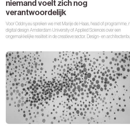
niemand voelt zich nog
verantwoordelijk
Voor Oddny.eu spreken we met
Marije de Haas
, head of programme, 
digital design Amsterdam University of Applied Sciences over een
ongemakkelijke realiteit in de creatieve sector. Design- en architecten
nemen steeds minder stagiairs en junioren aan. Niet omdat er geen tale
maar omdat dat talent simpelweg minder nodig lijkt. AI doet het werk. 
goedkoop en zonder leercurve. Maar daarmee verdwijnt iets fundamen
het begin van een carri
ère.