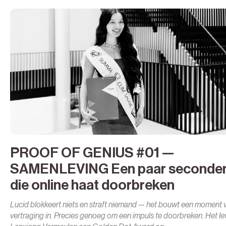
PROOF OF GENIUS #01 —
SAMENLEVING Een paar seconde
die online haat doorbreken
Lucid blokkeert niets en straft niemand — het bouwt een moment 
vertraging in. Precies genoeg om een impuls te doorbreken. Het l