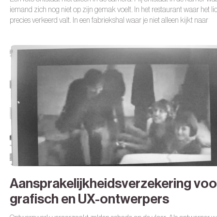
iemand zich nog niet op zijn gemak voelt. In het restaurant waar het li
precies verkeerd valt. In een fabriekshal waar je niet alleen kijkt naar
compositie, maar ook naar kabels, vloeren, glas, tassen, mensen die
doorlopen en spullen die niet van jou zijn.
Op locatie wordt je werk gro
jij.
Aansprakelijkheidsverzekering voo
grafisch en UX-ontwerpers