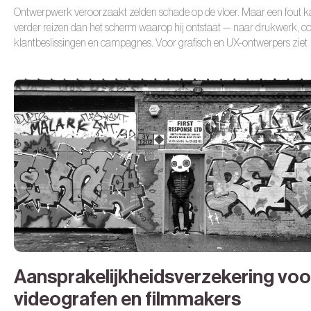
Ontwerpwerk veroorzaakt zelden schade op de vloer. Maar een fout 
verder reizen dan het scherm waarop hij ontstaat — naar drukwerk, c
klantbeslissingen en campagnes. Voor grafisch en UX-ontwerpers ziet
aansprakelijkheid er daarom anders uit. Niet minder belangrijk. Alleen
minder zichtbaar.
Aansprakelijkheidsverzekering voo
videografen en filmmakers