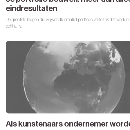
eindresultaten
De grootste leugen die vrijwel elk creatief portfolio vertelt, is dat werk n
echt af is.
Als kunstenaars ondernemer word