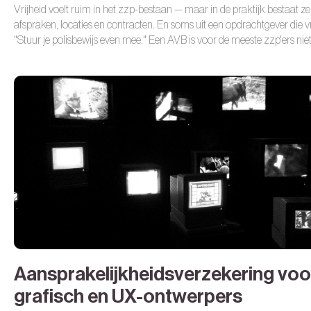
Vrijheid voelt ruim in het zzp-bestaan — maar in de praktijk bestaat ze 
afspraken, locaties en contracten. En soms uit een opdrachtgever die v
"Stuur je polisbewijs even mee." Een AVB is voor de meeste zzp'ers nie
wettelijk verplicht. Maar het eerlijkere antwoord is genuanceerder dan 
Aansprakelijkheidsverzekering voo
grafisch en UX-ontwerpers