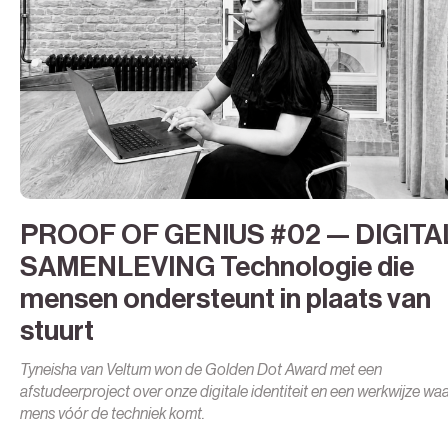
PROOF OF GENIUS #02 — DIGITA
SAMENLEVING Technologie die
mensen ondersteunt in plaats van
stuurt
Tyneisha van Veltum won de Golden Dot Award met een
afstudeerproject over onze digitale identiteit en een werkwijze waa
mens vóór de techniek komt.