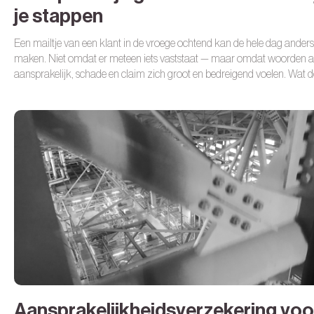
je stappen
Een mailtje van een klant in de vroege ochtend kan de hele dag anders
maken. Niet omdat er meteen iets vaststaat — maar omdat woorden a
aansprakelijk, schade en claim zich groot en bedreigend voelen. Wat d
nu? En wat doe je vooral niet?
Aansprakelijkheidsverzekering voo