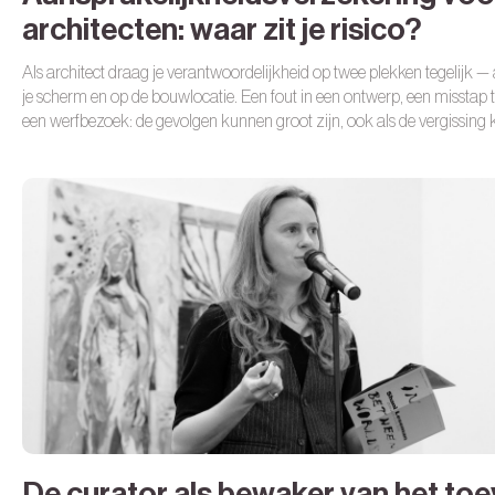
architecten: waar zit je risico?
Als architect draag je verantwoordelijkheid op twee plekken tegelijk —
je scherm en op de bouwlocatie. Een fout in een ontwerp, een misstap t
een werfbezoek: de gevolgen kunnen groot zijn, ook als de vergissing k
was. Waar zit jouw risico precies — en hoe dek je het goed af?
De curator als bewaker van het toe