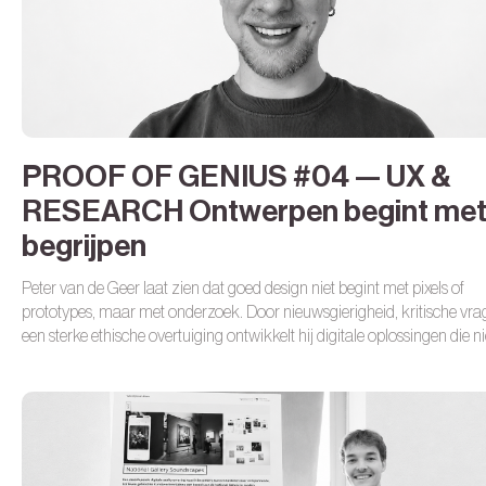
PROOF OF GENIUS #04 — UX &
RESEARCH Ontwerpen begint me
begrijpen
Peter van de Geer laat zien dat goed design niet begint met pixels of
prototypes, maar met onderzoek. Door nieuwsgierigheid, kritische vra
een sterke ethische overtuiging ontwikkelt hij digitale oplossingen die ni
alleen prettig werken, maar ook verantwoord zijn.