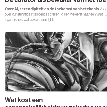
Over AI, serendipiteit en de toekomst van betekenis
Voor
over kunstmatige intelligentie spreken, kijken we eerst naar een vaas.
O
eigenlijk: iets wat op een vaas lijkt.
Wat kost een