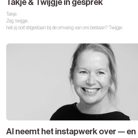
Takje & Twijgje in gesprek
Takje:
Zeg, twijgje…
heb jij ooit stilgestaan bij de omvang van ons bestaan?
Twijgje:
Omvang?
Ik dacht altijd dat wij juist het fluisteren van de boom waren
klein, haast
vergeten.
AI neemt het instapwerk over — en