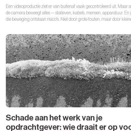
Een videoproductie ziet er van buitenaf vaak gecontroleerd uit. Maar 
de camera beweegt alles — statieven, kabels, mensen, apparatuur. En ju
die beweging ontstaan risico's. Niet door grote fouten, maar door klein
productiemomenten die iedere filmmaker herkent.
Schade aan het werk van je
opdrachtgever: wie draait er op vo