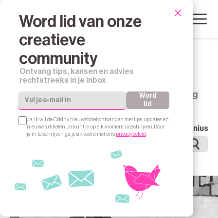
Word lid van onze
Subscribe
creatieve
community
Zoeken
Ontvang tips, kansen en advies
rechtstreeks in je inbox
Ontdek onze collectie artikelen en trending
Word
lid
Ja, ik wil de Oddny nieuwsbrief ontvangen met tips, updates en
nieuwe artikelen. Je kunt je op elk moment uitschrijven. Door
Type
Creative Flow
Proof of Genius
je in te schrijven ga je akkoord met ons
privacybeleid
.