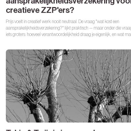
aansprakelijkheidsverzekering voo
creatieve ZZP'ers?
Prijs voelt in creatief werk nooit neutraal. De vraag "wat kost een
aansprakelijkheidsverzekering?" lijkt praktisch — maar onder die vraag
iets groters: hoeveel verantwoordelijkheid draag je eigenlijk, en wat m
fout kosten voordat je rust, inkomen of vrijheid onder druk komt te sta