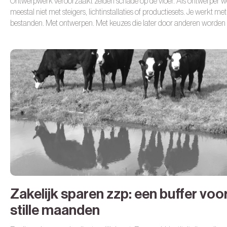
Ontwerpwerk veroorzaakt zelden schade op de vloer.
Als ontwerper w
meestal niet met steigers, lichtinstallaties of productiesets. Je werkt met
bestanden. Met ontwerpen. Met keuzes die later door anderen worden
uitgevoerd.
Een developer bouwt jouw ontwerp na. Een drukker produ
duizenden exemplaren van een bestand dat jij hebt aangeleverd. Een
webshop gaat live op basis van een gebruikersflow die jij hebt ontworp
Een klant neemt zakelijke beslissingen op basis van jouw advies, struct
concept.
Zakelijk sparen zzp: een buffer voo
stille maanden