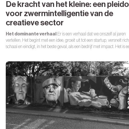
De kracht van het kleine: een pleido
voor zwermintelligentie van de
creatieve sector
Het dominante verhaal
Er is een verhaal dat we onszelf al jaren
vertellen. Het begint met een idee, groeit uit tot een startup, versnelt ric
schaal en eindigt, in het beste geval, als een bedrijf met impact. Het is e
helder en verleidelijk verhaal. Het biedt richting, herkenbare stappen e
vorm van heldendom die goed past bij de tijdgeest. Maar wie langer kijk
dat dit verhaal slechts een deel van de werkelijkheid beschrijft. Onder d
oppervlakte tekent zich een ander patroon af minder spectaculair miss
maar des te fundamenteler.