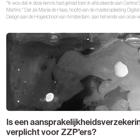
"Ik wou dat ik deze kennis had gehad toen ik afstudeerde aan Central 
Martins."
Dat zei Marije de Haas, hoofd van de masteropleiding Digital
Design aan de Hogeschool van Amsterdam, aan het einde van onze vi
durende masterclass ‘Creative Careers by Design.’
Is een aansprakelijkheidsverzekeri
verplicht voor ZZP'ers?