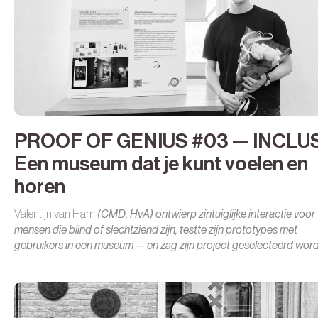
PROOF OF GENIUS #03 — INCLU
Een museum dat je kunt voelen en
horen
Valentijn van Harn
(CMD, HvA) ontwierp zintuiglijke interactie voor
mensen die blind of slechtziend zijn, testte zijn prototypes met
gebruikers in een museum — en zag zijn project geselecteerd wor
voor de Golden Dot Awards.